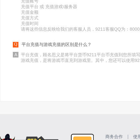
充值账号
充值平台 或 充值游戏\服务器
充值金额
充值方式
充值时间
请将这些信息反映给我们的客服人员，9211客服QQ为：80005
Q
平台充值与游戏充值的区别是什么？
A
平台充值，顾名思义是将平台货币9211平台币充值到您所填
游戏充值，是将游戏币直充到游戏里。其中，您还可以使用92
|
商务合作
使